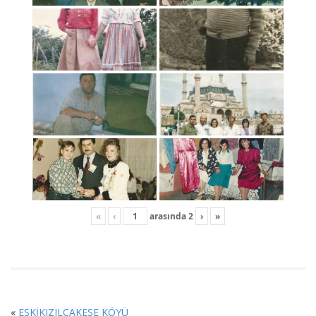
«
‹
arasında
2
›
»
«
ESKİKIZILCAKESE KÖYÜ