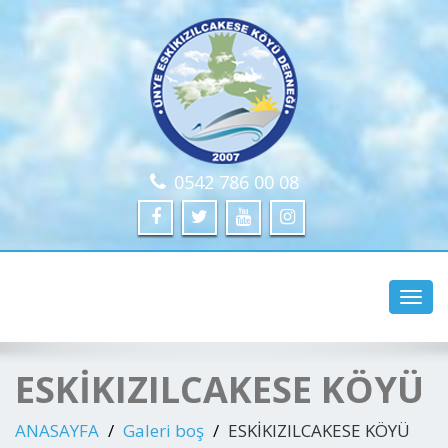
0542 786 00 08
www.ünye.com
Toggl
navig
ESKİKIZILCAKESE KÖYÜ
ANASAYFA
Galeri boş
ESKİKIZILCAKESE KÖYÜ