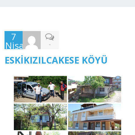
7
Nisan
-
2018
ESKİKIZILCAKESE KÖYÜ