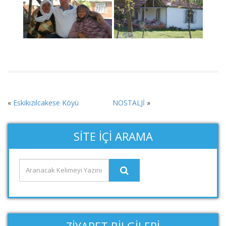
«
Eskikızılcakese Köyü
NOSTALJİ
»
SITE İÇI ARAMA
ZIYARET BILGILERI