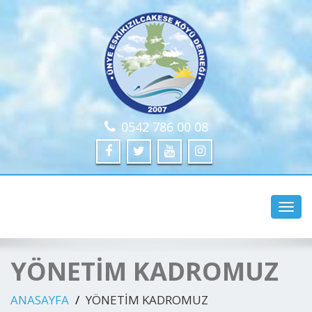
0542 786 00 08
www.ünye.com
Toggl
navig
YÖNETİM KADROMUZ
ANASAYFA
YÖNETİM KADROMUZ